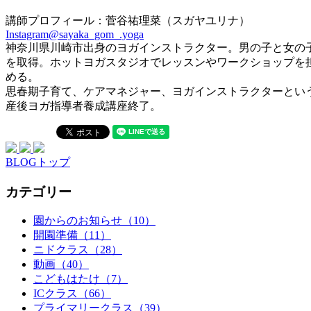
講師プロフィール：菅谷祐理菜（スガヤユリナ）
Instagram@sayaka_gom_.yoga
神奈川県川崎市出身のヨガインストラクター。男の子と女の
を取得。ホットヨガスタジオでレッスンやワークショップを
める。
思春期子育て、ケアマネジャー、ヨガインストラクターとい
産後ヨガ指導者養成講座終了。
BLOGトップ
カテゴリー
園からのお知らせ（10）
開園準備（11）
ニドクラス（28）
動画（40）
こどもはたけ（7）
ICクラス（66）
プライマリークラス（39）