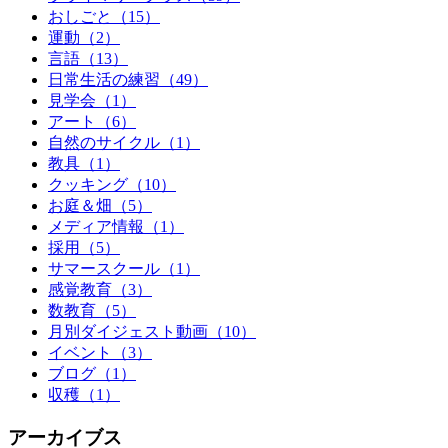
おしごと（15）
運動（2）
言語（13）
日常生活の練習（49）
見学会（1）
アート（6）
自然のサイクル（1）
教具（1）
クッキング（10）
お庭＆畑（5）
メディア情報（1）
採用（5）
サマースクール（1）
感覚教育（3）
数教育（5）
月別ダイジェスト動画（10）
イベント（3）
ブログ（1）
収穫（1）
アーカイブス