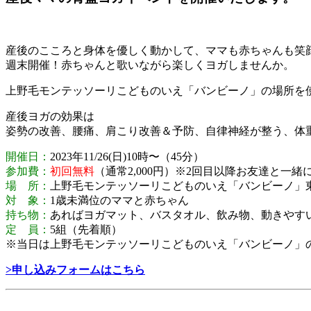
産後のこころと身体を優しく動かして、ママも赤ちゃんも笑
週末開催！赤ちゃんと歌いながら楽しくヨガしませんか。
上野毛モンテッソーリこどものいえ「バンビーノ」の場所を
産後ヨガの効果は
姿勢の改善、腰痛、肩こり改善＆予防、自律神経が整う、体
開催日：
2023年11/26(日)10時〜（45分）
参加費：
初回無料
（通常2,000円）※2回目以降お友達と一
場 所：
上野毛モンテッソーリこどものいえ「バンビーノ」東京都
対 象：
1歳未満位のママと赤ちゃん
持ち物：
あればヨガマット、バスタオル、飲み物、動きやす
定 員：
5組（先着順）
※当日は上野毛モンテッソーリこどものいえ「バンビーノ」
>申し込みフォームはこちら