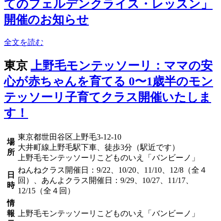
てのフェルデンクライス・レッスン」
開催のお知らせ
全文を読む
東京
上野毛モンテッソーリ：ママの安
心が赤ちゃんを育てる 0〜1歳半のモン
テッソーリ子育てクラス開催いたしま
す！
東京都世田谷区上野毛3-12-10
場
大井町線上野毛駅下車、徒歩3分（駅近です）
所
上野毛モンテッソーリこどものいえ「バンビーノ」
ねんねクラス開催日：9/22、10/20、11/10、12/8（全４
日
回）、あんよクラス開催日：9/29、10/27、11/17、
時
12/15（全４回）
情
報
上野毛モンテッソーリこどものいえ「バンビーノ」