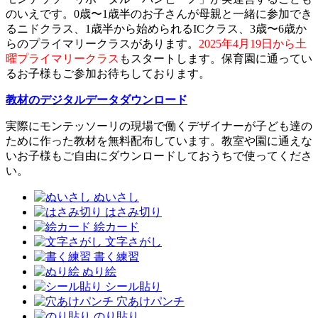
のいえです。0歳〜1歳半のお子さんが母親と一緒に参加でき
るニドクラス、1歳半から始められるICクラス、3歳〜6歳か
らのプライマリークラスがあります。
2025年4月19日から土
曜プライマリークラス
もスタートします。保育園に通ってい
るお子様もご参加お待ちしております。
教材のデジタルデータダウンロード
実際にモンテッソーリの現場で働くデザイナーが子ども達の
ために作った教材を無料配布しています。教室や園に通えな
いお子様もご自由にダウンロードしておうちで使ってくださ
い。
ぬいさし
はさみ切り
絵カード
文字さがし
書く練習
ぬり絵
シール貼り
穴あけパンチ
のり貼り