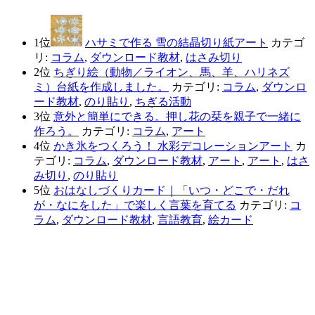
1位
ハサミで作る 雪の結晶切り紙アート
カテゴ
リ:
コラム
,
ダウンロード教材
,
はさみ切り
2位
ちぎり絵（動物／ライオン、馬、羊、ハリネズ
ミ）台紙を作成しました。
カテゴリ:
コラム
,
ダウンロ
ード教材
,
のり貼り
,
ちぎる活動
3位
意外と簡単にできる。押し花の栞を親子で一緒に
作ろう。
カテゴリ:
コラム
,
アート
4位
かき氷をつくろう！ 水彩デコレーションアート
カ
テゴリ:
コラム
,
ダウンロード教材
,
アート
,
アート
,
はさ
み切り
,
のり貼り
5位
おはなしづくりカード｜「いつ・どこで・だれ
が・なにをした」で楽しく言葉を育てる
カテゴリ:
コ
ラム
,
ダウンロード教材
,
言語教育
,
絵カード