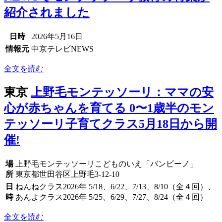
紹介されました
日時
2026年5月16日
情報元
中京テレビNEWS
全文を読む
東京
上野毛モンテッソーリ：ママの安
心が赤ちゃんを育てる 0〜1歳半のモン
テッソーリ子育てクラス5月18日から開
催!
場
上野毛モンテッソーリこどものいえ「バンビーノ」
所
東京都世田谷区上野毛3-12-10
日
ねんねクラス2026年 5/18、6/22、7/13、8/10（全４回）、
時
あんよクラス2026年 5/25、6/29、7/27、8/24（全４回）
全文を読む