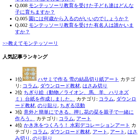
Q.008
モンテッソーリ教育を受けた子ども達はどんな
子に育ちますか？
Q.005
園には何歳から入るのがいいのでしょうか？
Q.002
モンテッソーリ教育を受けた有名人は誰かいま
すか？
>>教えてモンテッソーリ
人気記事ランキング
1位
ハサミで作る 雪の結晶切り紙アート
カテゴ
リ:
コラム
,
ダウンロード教材
,
はさみ切り
2位
ちぎり絵（動物／ライオン、馬、羊、ハリネズ
ミ）台紙を作成しました。
カテゴリ:
コラム
,
ダウンロ
ード教材
,
のり貼り
,
ちぎる活動
3位
意外と簡単にできる。押し花の栞を親子で一緒に
作ろう。
カテゴリ:
コラム
,
アート
4位
かき氷をつくろう！ 水彩デコレーションアート
カ
テゴリ:
コラム
,
ダウンロード教材
,
アート
,
アート
,
はさ
み切り
,
のり貼り