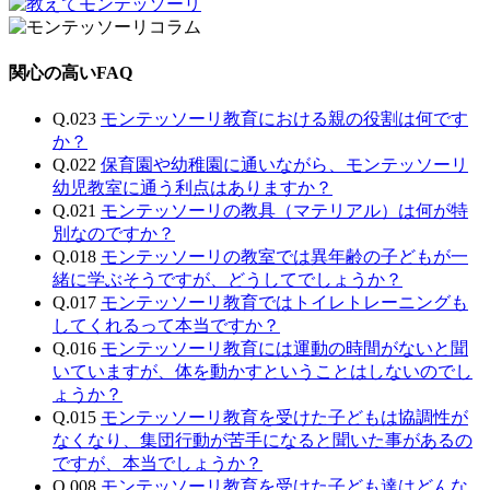
関心の高いFAQ
Q.023
モンテッソーリ教育における親の役割は何です
か？
Q.022
保育園や幼稚園に通いながら、モンテッソーリ
幼児教室に通う利点はありますか？
Q.021
モンテッソーリの教具（マテリアル）は何が特
別なのですか？
Q.018
モンテッソーリの教室では異年齢の子どもが一
緒に学ぶそうですが、どうしてでしょうか？
Q.017
モンテッソーリ教育ではトイレトレーニングも
してくれるって本当ですか？
Q.016
モンテッソーリ教育には運動の時間がないと聞
いていますが、体を動かすということはしないのでし
ょうか？
Q.015
モンテッソーリ教育を受けた子どもは協調性が
なくなり、集団行動が苦手になると聞いた事があるの
ですが、本当でしょうか？
Q.008
モンテッソーリ教育を受けた子ども達はどんな