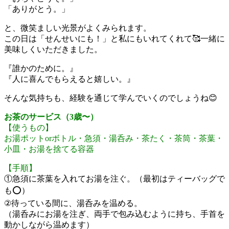
「ありがとう。」
と、微笑ましい光景がよくみられます。
この日は「せんせいにも！」と私にもいれてくれて🥰一緒に
美味しくいただきました。
『誰かのために。』
『人に喜んでもらえると嬉しい。』
そんな気持ちも、経験を通じて学んでいくのでしょうね😊
お茶のサービス（3歳〜）
【使うもの】
お湯ポットorボトル・急須・湯呑み・茶たく・茶筒・茶葉・
小皿・お湯を捨てる容器
【手順】
①急須に茶葉を入れてお湯を注ぐ。（最初はティーバッグで
も⭕️）
②待っている間に、湯呑みを温める。
（湯呑みにお湯を注ぎ、両手で包み込むように持ち、手首を
動かしながら温めます）