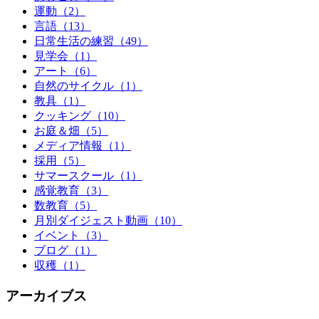
運動（2）
言語（13）
日常生活の練習（49）
見学会（1）
アート（6）
自然のサイクル（1）
教具（1）
クッキング（10）
お庭＆畑（5）
メディア情報（1）
採用（5）
サマースクール（1）
感覚教育（3）
数教育（5）
月別ダイジェスト動画（10）
イベント（3）
ブログ（1）
収穫（1）
アーカイブス