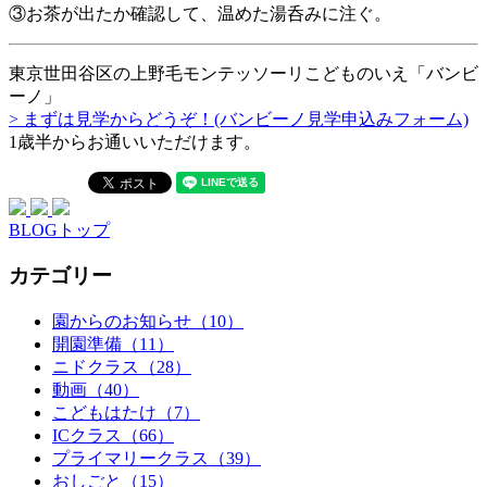
③お茶が出たか確認して、温めた湯呑みに注ぐ。
東京世田谷区の上野毛モンテッソーリこどものいえ「バンビ
ーノ」
> まずは見学からどうぞ！(バンビーノ見学申込みフォーム)
1歳半からお通いいただけます。
BLOGトップ
カテゴリー
園からのお知らせ（10）
開園準備（11）
ニドクラス（28）
動画（40）
こどもはたけ（7）
ICクラス（66）
プライマリークラス（39）
おしごと（15）