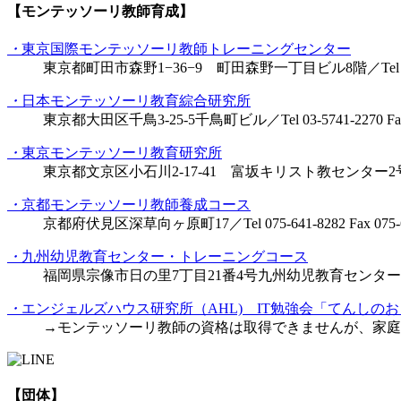
【モンテッソーリ教師育成】
・
東京国際モンテッソーリ教師トレーニングセンター
東京都町田市森野1−36−9 町田森野一丁目ビル8階／Tel 042-746-
・
日本モンテッソーリ教育綜合研究所
東京都大田区千鳥3-25-5千鳥町ビル／Tel 03-5741-2270 Fax 0
・
東京モンテッソーリ教育研究所
東京都文京区小石川2-17-41 富坂キリスト教センター2号館／Tel 03
・
京都モンテッソーリ教師養成コース
京都府伏見区深草向ヶ原町17／Tel 075-641-8282 Fax 075-6
・
九州幼児教育センター・トレーニングコース
福岡県宗像市日の里7丁目21番4号九州幼児教育センター・事務局／メール 
・
エンジェルズハウス研究所（AHL) IT勉強会「てんしの
→モンテッソーリ教師の資格は取得できませんが、家庭
【団体】