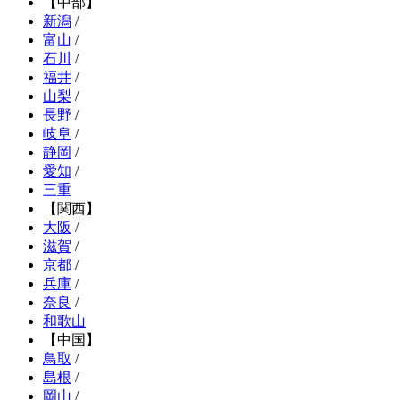
【中部】
新潟
/
富山
/
石川
/
福井
/
山梨
/
長野
/
岐阜
/
静岡
/
愛知
/
三重
【関西】
大阪
/
滋賀
/
京都
/
兵庫
/
奈良
/
和歌山
【中国】
鳥取
/
島根
/
岡山
/