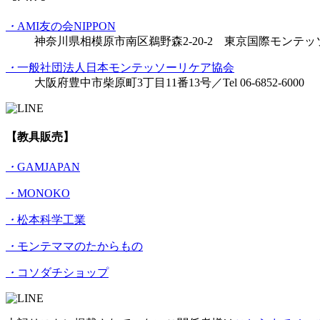
・
AMI友の会NIPPON
神奈川県相模原市南区鵜野森2-20-2 東京国際モンテッソーリ教
・
一般社団法人日本モンテッソーリケア協会
大阪府豊中市柴原町3丁目11番13号／Tel 06-6852-6000
【教具販売】
・
GAMJAPAN
・
MONOKO
・
松本科学工業
・
モンテママのたからもの
・
コソダチショップ