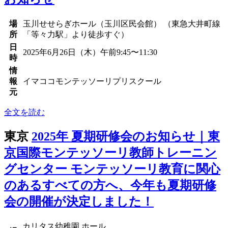
場
玉川せせらぎホール（玉川区民会館） （東急大井町線
所
「等々力駅」より徒歩すぐ）
日
2025年6月26日（木）午前9:45〜11:30
時
情
報
イマココモンテッソーリプリスクール
元
全文を読む
東京
2025年 夏期研修会のお知らせ｜東
京国際モンテッソーリ教師トレーニン
グセンター モンテッソーリ教育に関心
のあるすべての方へ、今年も夏期研修
会の開催が決定しました！
カリタス幼稚園 ホール