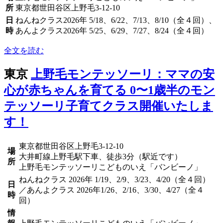
所
東京都世田谷区上野毛3-12-10
日
ねんねクラス2026年 5/18、6/22、7/13、8/10（全４回）、
時
あんよクラス2026年 5/25、6/29、7/27、8/24（全４回）
全文を読む
東京
上野毛モンテッソーリ：ママの安
心が赤ちゃんを育てる 0〜1歳半のモン
テッソーリ子育てクラス開催いたしま
す！
東京都世田谷区上野毛3-12-10
場
大井町線上野毛駅下車、徒歩3分（駅近です）
所
上野毛モンテッソーリこどものいえ「バンビーノ」
ねんねクラス 2026年 1/19、2/9、3/23、4/20（全４回）
日
／あんよクラス 2026年1/26、2/16、3/30、4/27（全４
時
回）
情