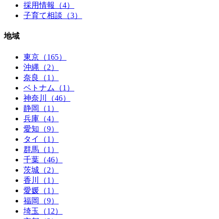
採用情報（4）
子育て相談（3）
地域
東京（165）
沖縄（2）
奈良（1）
ベトナム（1）
神奈川（46）
静岡（1）
兵庫（4）
愛知（9）
タイ（1）
群馬（1）
千葉（46）
茨城（2）
香川（1）
愛媛（1）
福岡（9）
埼玉（12）