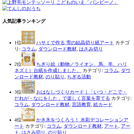
人気記事ランキング
1位
ハサミで作る 雪の結晶切り紙アート
カテゴ
リ:
コラム
,
ダウンロード教材
,
はさみ切り
2位
ちぎり絵（動物／ライオン、馬、羊、ハリ
ネズミ）台紙を作成しました。
カテゴリ:
コラム
,
ダウ
ンロード教材
,
のり貼り
,
ちぎる活動
3位
おはなしづくりカード｜「いつ・どこで・
だれが・なにをした」で楽しく言葉を育てる
カテゴリ:
コラム
,
ダウンロード教材
,
言語教育
,
絵カード
4位
かき氷をつくろう！ 水彩デコレーションア
ート
カテゴリ:
コラム
,
ダウンロード教材
,
アート
,
アー
ト
,
はさみ切り
,
のり貼り