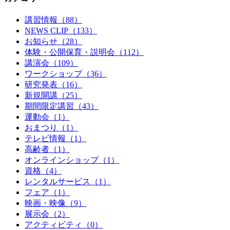
講習情報（88）
NEWS CLIP（133）
お知らせ（28）
体験・公開保育・説明会（112）
講演会（109）
ワークショップ（36）
研究発表（16）
新規開講（25）
期間限定講習（43）
運動会（1）
おまつり（1）
テレビ情報（1）
高齢者（1）
オンラインショップ（1）
資格（4）
レンタルサービス（1）
フェア（1）
映画・映像（9）
展示会（2）
アクティビティ（0）