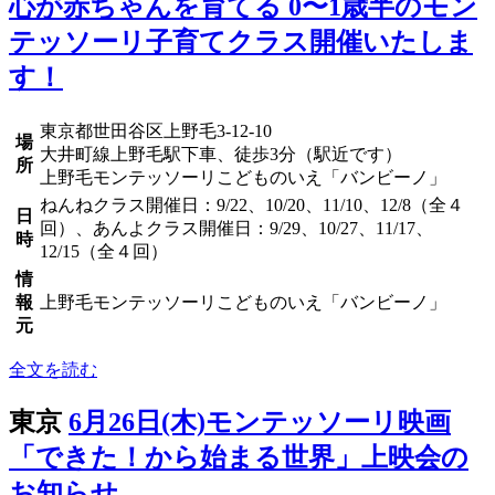
心が赤ちゃんを育てる 0〜1歳半のモン
テッソーリ子育てクラス開催いたしま
す！
東京都世田谷区上野毛3-12-10
場
大井町線上野毛駅下車、徒歩3分（駅近です）
所
上野毛モンテッソーリこどものいえ「バンビーノ」
ねんねクラス開催日：9/22、10/20、11/10、12/8（全４
日
回）、あんよクラス開催日：9/29、10/27、11/17、
時
12/15（全４回）
情
報
上野毛モンテッソーリこどものいえ「バンビーノ」
元
全文を読む
東京
6月26日(木)モンテッソーリ映画
「できた！から始まる世界」上映会の
お知らせ