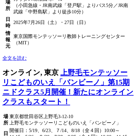
場
（小田急線・JR南武線「登戸駅」よりバス5分／JR南
所
武線「中野島駅」より徒歩10分）
日
2025年7月26日（土）・27日（日）
時
情
東京国際モンテッソーリ教師トレーニングセンター
報
（MIT）
元
全文を読む
オンライン, 東京
上野毛モンテッソー
リこどものいえ「バンビーノ」第15期
ニドクラス5月開催！新たにオンライン
クラスもスタート！
場
東京都世田谷区上野毛3-12-10
所
上野毛モンテッソーリこどものいえ「バンビーノ」
開催日：5/19、6/23、７/14、8/18（全４回）10:00～
日