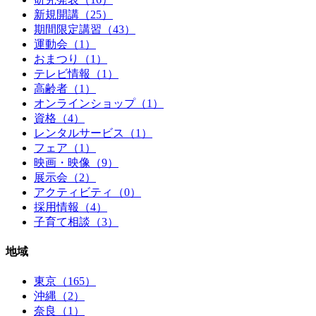
新規開講（25）
期間限定講習（43）
運動会（1）
おまつり（1）
テレビ情報（1）
高齢者（1）
オンラインショップ（1）
資格（4）
レンタルサービス（1）
フェア（1）
映画・映像（9）
展示会（2）
アクティビティ（0）
採用情報（4）
子育て相談（3）
地域
東京（165）
沖縄（2）
奈良（1）