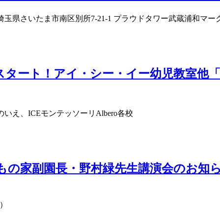
玉県さいたま市南区別所7-21-1 プラウドタワー武蔵浦和マー
（土）スタート！アイ・シー・イー幼児教室
え、ICEモンテッソーリAlbero各校
こどもの家副園長・野村緑先生講演会のお知
場）