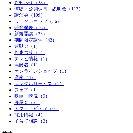
お知らせ（28）
体験・公開保育・説明会（112）
講演会（109）
ワークショップ（36）
研究発表（16）
新規開講（25）
期間限定講習（43）
運動会（1）
おまつり（1）
テレビ情報（1）
高齢者（1）
オンラインショップ（1）
資格（4）
レンタルサービス（1）
フェア（1）
映画・映像（9）
展示会（2）
アクティビティ（0）
採用情報（4）
子育て相談（3）