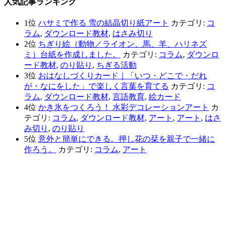
人気記事ランキング
1位
ハサミで作る 雪の結晶切り紙アート
カテゴリ:
コ
ラム
,
ダウンロード教材
,
はさみ切り
2位
ちぎり絵（動物／ライオン、馬、羊、ハリネズ
ミ）台紙を作成しました。
カテゴリ:
コラム
,
ダウンロ
ード教材
,
のり貼り
,
ちぎる活動
3位
おはなしづくりカード｜「いつ・どこで・だれ
が・なにをした」で楽しく言葉を育てる
カテゴリ:
コ
ラム
,
ダウンロード教材
,
言語教育
,
絵カード
4位
かき氷をつくろう！ 水彩デコレーションアート
カ
テゴリ:
コラム
,
ダウンロード教材
,
アート
,
アート
,
はさ
み切り
,
のり貼り
5位
意外と簡単にできる。押し花の栞を親子で一緒に
作ろう。
カテゴリ:
コラム
,
アート