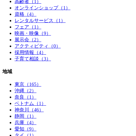
高齢者（1）
オンラインショップ（1）
資格（4）
レンタルサービス（1）
フェア（1）
映画・映像（9）
展示会（2）
アクティビティ（0）
採用情報（4）
子育て相談（3）
地域
東京（165）
沖縄（2）
奈良（1）
ベトナム（1）
神奈川（46）
静岡（1）
兵庫（4）
愛知（9）
タイ（1）