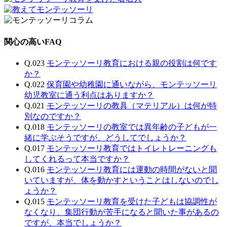
関心の高いFAQ
Q.023
モンテッソーリ教育における親の役割は何です
か？
Q.022
保育園や幼稚園に通いながら、モンテッソーリ
幼児教室に通う利点はありますか？
Q.021
モンテッソーリの教具（マテリアル）は何が特
別なのですか？
Q.018
モンテッソーリの教室では異年齢の子どもが一
緒に学ぶそうですが、どうしてでしょうか？
Q.017
モンテッソーリ教育ではトイレトレーニングも
してくれるって本当ですか？
Q.016
モンテッソーリ教育には運動の時間がないと聞
いていますが、体を動かすということはしないのでし
ょうか？
Q.015
モンテッソーリ教育を受けた子どもは協調性が
なくなり、集団行動が苦手になると聞いた事があるの
ですが、本当でしょうか？