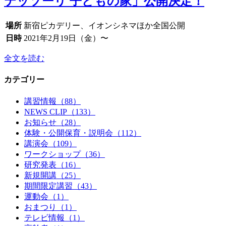
テッソーリ 子どもの家」公開決定！
場所
新宿ピカデリー、イオンシネマほか全国公開
日時
2021年2月19日（金）〜
全文を読む
カテゴリー
講習情報（88）
NEWS CLIP（133）
お知らせ（28）
体験・公開保育・説明会（112）
講演会（109）
ワークショップ（36）
研究発表（16）
新規開講（25）
期間限定講習（43）
運動会（1）
おまつり（1）
テレビ情報（1）