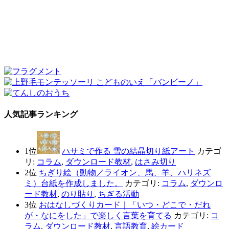
人気記事ランキング
1位
ハサミで作る 雪の結晶切り紙アート
カテゴ
リ:
コラム
,
ダウンロード教材
,
はさみ切り
2位
ちぎり絵（動物／ライオン、馬、羊、ハリネズ
ミ）台紙を作成しました。
カテゴリ:
コラム
,
ダウンロ
ード教材
,
のり貼り
,
ちぎる活動
3位
おはなしづくりカード｜「いつ・どこで・だれ
が・なにをした」で楽しく言葉を育てる
カテゴリ:
コ
ラム
,
ダウンロード教材
,
言語教育
,
絵カード