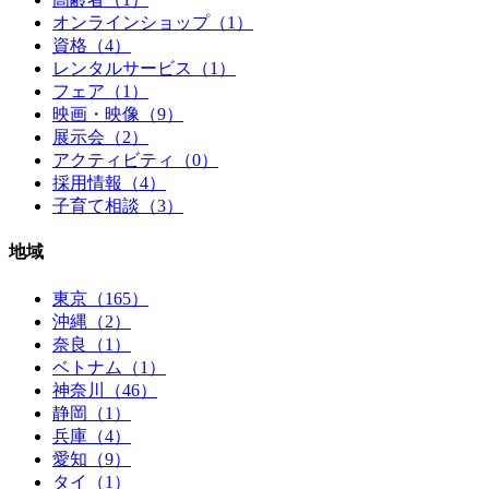
オンラインショップ（1）
資格（4）
レンタルサービス（1）
フェア（1）
映画・映像（9）
展示会（2）
アクティビティ（0）
採用情報（4）
子育て相談（3）
地域
東京（165）
沖縄（2）
奈良（1）
ベトナム（1）
神奈川（46）
静岡（1）
兵庫（4）
愛知（9）
タイ（1）