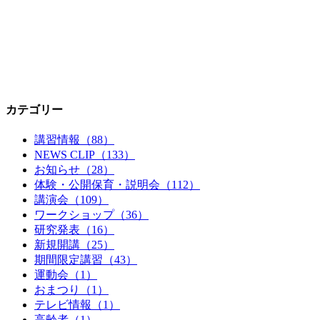
カテゴリー
講習情報（88）
NEWS CLIP（133）
お知らせ（28）
体験・公開保育・説明会（112）
講演会（109）
ワークショップ（36）
研究発表（16）
新規開講（25）
期間限定講習（43）
運動会（1）
おまつり（1）
テレビ情報（1）
高齢者（1）