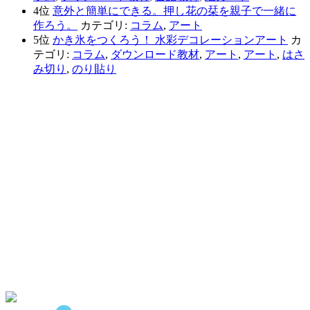
4位
意外と簡単にできる。押し花の栞を親子で一緒に
作ろう。
カテゴリ:
コラム
,
アート
5位
かき氷をつくろう！ 水彩デコレーションアート
カ
テゴリ:
コラム
,
ダウンロード教材
,
アート
,
アート
,
はさ
み切り
,
のり貼り