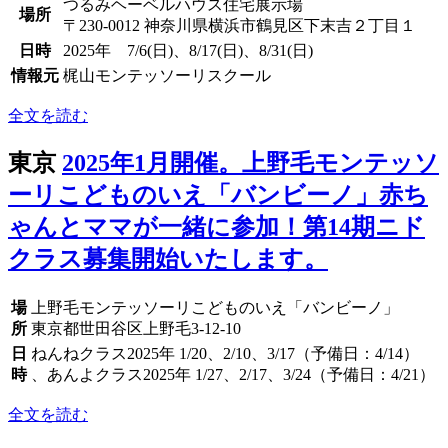
つるみヘーベルハウス住宅展示場
場所
〒230-0012 神奈川県横浜市鶴見区下末吉２丁目１
日時
2025年 7/6(日)、8/17(日)、8/31(日)
情報元
梶山モンテッソーリスクール
全文を読む
東京
2025年1月開催。上野毛モンテッソ
ーリこどものいえ「バンビーノ」赤ち
ゃんとママが一緒に参加！第14期ニド
クラス募集開始いたします。
場
上野毛モンテッソーリこどものいえ「バンビーノ」
所
東京都世田谷区上野毛3-12-10
日
ねんねクラス2025年 1/20、2/10、3/17（予備日：4/14）
時
、あんよクラス2025年 1/27、2/17、3/24（予備日：4/21）
全文を読む