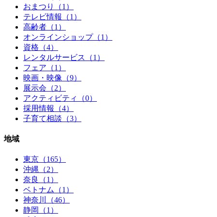
おまつり（1）
テレビ情報（1）
高齢者（1）
オンラインショップ（1）
資格（4）
レンタルサービス（1）
フェア（1）
映画・映像（9）
展示会（2）
アクティビティ（0）
採用情報（4）
子育て相談（3）
地域
東京（165）
沖縄（2）
奈良（1）
ベトナム（1）
神奈川（46）
静岡（1）