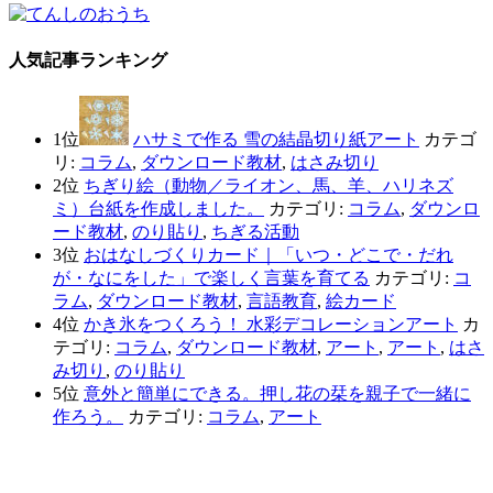
人気記事ランキング
1位
ハサミで作る 雪の結晶切り紙アート
カテゴ
リ:
コラム
,
ダウンロード教材
,
はさみ切り
2位
ちぎり絵（動物／ライオン、馬、羊、ハリネズ
ミ）台紙を作成しました。
カテゴリ:
コラム
,
ダウンロ
ード教材
,
のり貼り
,
ちぎる活動
3位
おはなしづくりカード｜「いつ・どこで・だれ
が・なにをした」で楽しく言葉を育てる
カテゴリ:
コ
ラム
,
ダウンロード教材
,
言語教育
,
絵カード
4位
かき氷をつくろう！ 水彩デコレーションアート
カ
テゴリ:
コラム
,
ダウンロード教材
,
アート
,
アート
,
はさ
み切り
,
のり貼り
5位
意外と簡単にできる。押し花の栞を親子で一緒に
作ろう。
カテゴリ:
コラム
,
アート