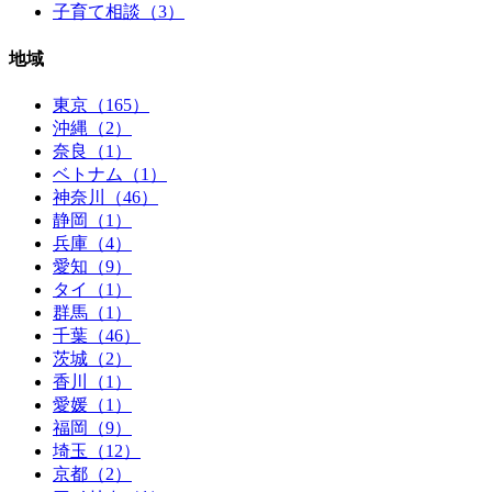
子育て相談（3）
地域
東京（165）
沖縄（2）
奈良（1）
ベトナム（1）
神奈川（46）
静岡（1）
兵庫（4）
愛知（9）
タイ（1）
群馬（1）
千葉（46）
茨城（2）
香川（1）
愛媛（1）
福岡（9）
埼玉（12）
京都（2）