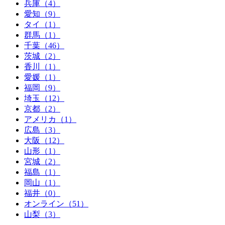
兵庫（4）
愛知（9）
タイ（1）
群馬（1）
千葉（46）
茨城（2）
香川（1）
愛媛（1）
福岡（9）
埼玉（12）
京都（2）
アメリカ（1）
広島（3）
大阪（12）
山形（1）
宮城（2）
福島（1）
岡山（1）
福井（0）
オンライン（51）
山梨（3）