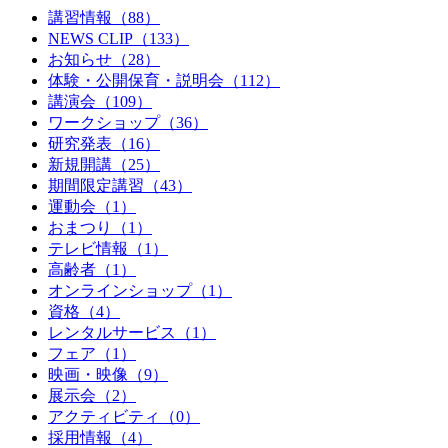
講習情報（88）
NEWS CLIP（133）
お知らせ（28）
体験・公開保育・説明会（112）
講演会（109）
ワークショップ（36）
研究発表（16）
新規開講（25）
期間限定講習（43）
運動会（1）
おまつり（1）
テレビ情報（1）
高齢者（1）
オンラインショップ（1）
資格（4）
レンタルサービス（1）
フェア（1）
映画・映像（9）
展示会（2）
アクティビティ（0）
採用情報（4）