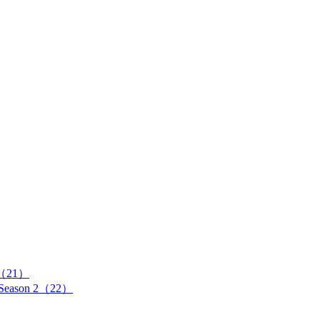
21）
on 2（22）